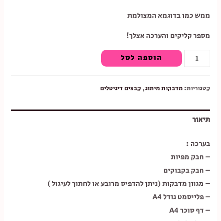
ממש כמו בדוגמא המצולמת
מספר קליקים והערכה אצלך!
כמות
הוספה לסל
של
ערכת
קטגוריות:
מדבקות מיתוג
,
קבצים דיגיטלים
מיתוג
שפם
תיאור
ותכלת
|
בערכה :
להורדה
– חבק מפיות
– חבק בקבוקים
– מגוון מדבקות (ניתן להדפיס מרובע או לחתוך לעיגול )
– פלייסמט גודל A4
– דף סוכר A4