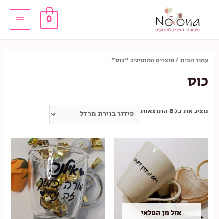
ילוג
0
תוכן
Main
Menu
עמוד הבית
/ מוצרים המתויגים “כוס”
כוס
מציג את כל 8 התוצאות
אזל מן המלאי