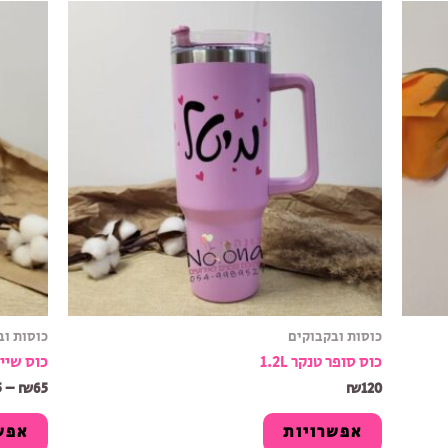
כוסות ובקבוקים
כוסות וב
כוס סופר טנקר 1.2L
כוס שיי
5
–
₪
65
₪
120
אפשרויות
אפש